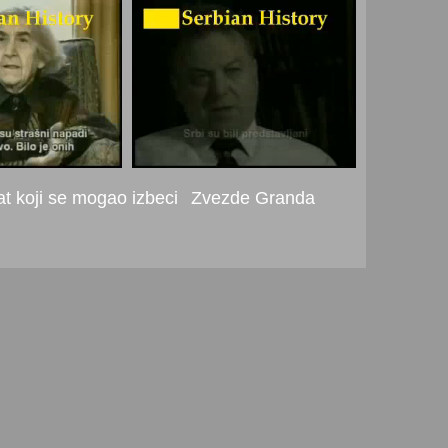
t koji se mogao izbeci
Zvezde Granda