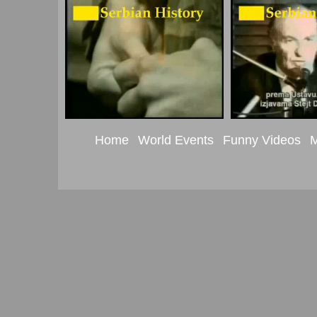
Home
World Events
Funny Videos
M