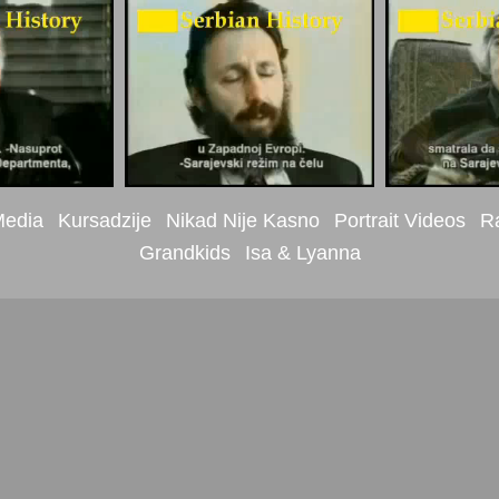
edia
Kursadzije
Nikad Nije Kasno
Portrait Videos
Ra
Grandkids
Isa & Lyanna